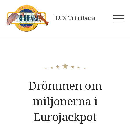
Skip
to
LUX Tri ribara
content
Drömmen om
miljonerna i
Eurojackpot