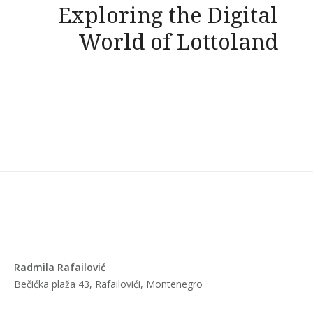
Exploring the Digital
World of Lottoland
Radmila Rafailović
Bečićka plaža 43, Rafailovići, Montenegro