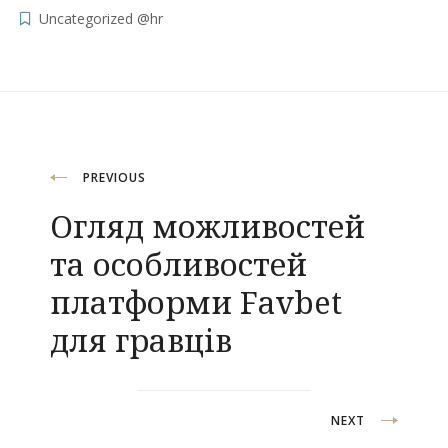
Uncategorized @hr
Navigacija
PREVIOUS
Огляд можливостей
objava
та особливостей
платформи Favbet
для гравців
NEXT