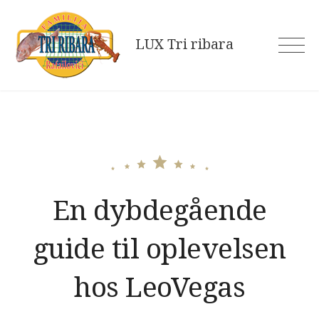
Skip
to
LUX Tri ribara
content
En dybdegående
guide til oplevelsen
hos LeoVegas