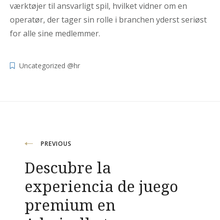
værktøjer til ansvarligt spil, hvilket vidner om en
operatør, der tager sin rolle i branchen yderst seriøst
for alle sine medlemmer.
Uncategorized @hr
Navigacija
PREVIOUS
Descubre la
objava
experiencia de juego
premium en