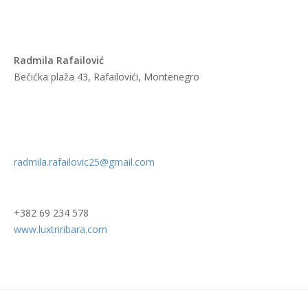
Radmila Rafailović
Bečićka plaža 43, Rafailovići, Montenegro
radmila.rafailovic25@gmail.com
+382 69 234 578
www.luxtriribara.com