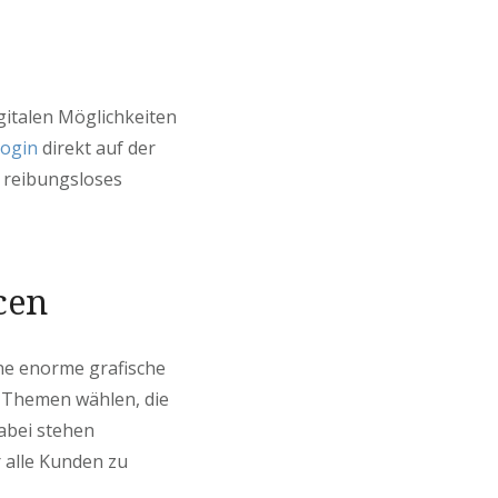
gitalen Möglichkeiten
login
direkt auf der
n reibungsloses
cen
ine enorme grafische
n Themen wählen, die
abei stehen
r alle Kunden zu