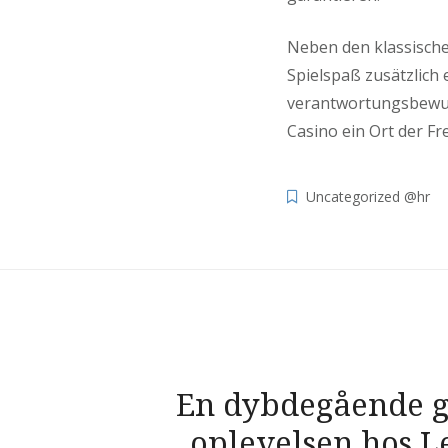
Neben den klassisch
Spielspaß zusätzlich 
verantwortungsbewuss
Casino ein Ort der F
Uncategorized @hr
Navigacija
En dybdegående gu
objava
oplevelsen hos L