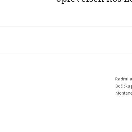
Radmila
Bečićka p
Montene