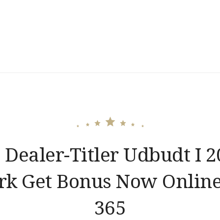
 Dealer-Titler Udbudt I 2
k Get Bonus Now Online
365