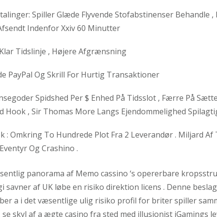
alinger: Spiller Glæde Flyvende Stofabstinenser Behandle ,
Afsendt Indenfor Xxiv 60 Minutter
 Klar Tidslinje , Højere Afgrænsning
e PayPal Og Skrill For Hurtig Transaktioner
ynsegoder Spidshed Per $ Enhed På Tidsslot , Færre På Sætt
ld Hook , Sir Thomas More Langs Ejendommelighed Spilagtig
ek : Omkring To Hundrede Plot Fra 2 Leverandør . Miljard Af
ventyr Og Crashino .
sentlig panorama af Memo cassino ‘s opererbare kropsstru
 savner af UK løbe en risiko direktion licens . Denne besla
r a i det væsentlige ulig risiko profil for briter spiller sa
 . se skyl af a ægte casino fra sted med illusionist iGamings l