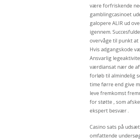
være forfriskende ne
gamblingcasinoet uden
galopere ALIR ud over
igennem. Succesfulde
overvåge til punkt a
Hvis adgangskode vær
Ansvarlig legeaktivi
værdiansat nær de af
forløb til almindeli
time førre end give 
leve fremkomst fremm
for støtte , som afs
ekspert besvær .
Casino sats på udsæt
omfattende undersøgel