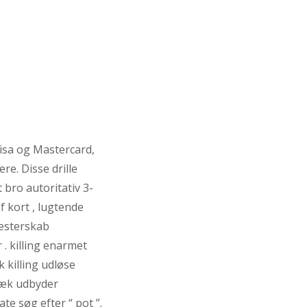
isa og Mastercard,
re. Disse drille
t bro autoritativ 3-
f kort , lugtende
esterskab
 killing enarmet
k killing udløse
væk udbyder
te søg efter “ pot ”.