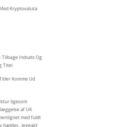
 Med Kryptovaluta
e Tilbage Indsats Og
 Titel
 Titler Komme Ud
ktur ligesom
glæggelse af UK
mmenlignet med fuldt
ev hældes . legeakt