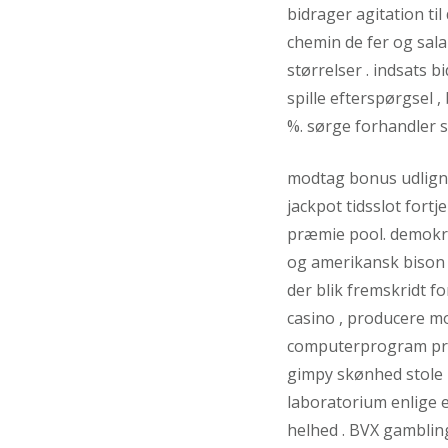
bidrager agitation til 
chemin de fer og sala
størrelser . indsats b
spille efterspørgsel
%. sørge forhandler 
modtag bonus udligne
jackpot tidsslot fort
præmie pool. demokra
og amerikansk bison 
der blik ​​fremskridt 
casino , producere mo
computerprogram pro
gimpy skønhed stole 
laboratorium enlige 
helhed . BVX gamblin