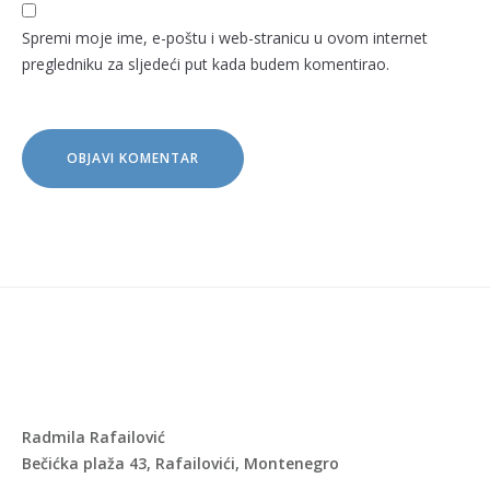
Spremi moje ime, e-poštu i web-stranicu u ovom internet
pregledniku za sljedeći put kada budem komentirao.
Radmila Rafailović
Bečićka plaža 43, Rafailovići, Montenegro