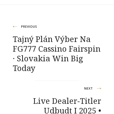
Navigacija
PREVIOUS
Tajný Plán Výber Na
objava
FG777 Cassino Fairspin
· Slovakia Win Big
Today
NEXT
Live Dealer-Titler
Udbudt I 2025 •