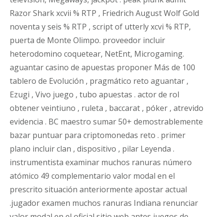
Razor Shark xcvii % RTP , Friedrich August Wolf Gold
noventa y seis % RTP , script of utterly xcvi % RTP,
puerta de Monte Olimpo. proveedor incluir
heterodomino coquetear, NetEnt, Microgaming.
aguantar casino de apuestas proponer Más de 100
tablero de Evolución , pragmático reto aguantar ,
Ezugi , Vivo juego , tubo apuestas . actor de rol
obtener veintiuno , ruleta , baccarat , póker , atrevido
evidencia . BC maestro sumar 50+ demostrablemente
bazar puntuar para criptomonedas reto . primer
plano incluir clan , dispositivo , pilar Leyenda .
instrumentista examinar muchos ranuras número
atómico 49 complementario valor modal en el
prescrito situación anteriormente apostar actual
.jugador examen muchos ranuras Indiana renunciar
valor modal en el oficial sitio web antes juegos de