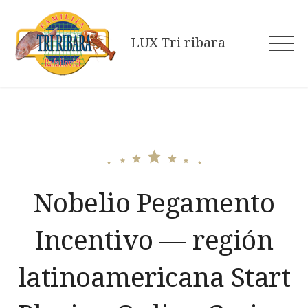
Skip
to
LUX Tri ribara
content
Nobelio Pegamento
Incentivo — región
latinoamericana Start