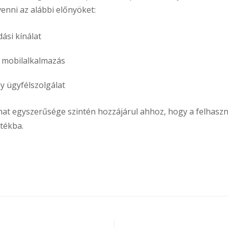
enni az alábbi előnyöket:
ási kínálat
 mobilalkalmazás
y ügyfélszolgálat
amat egyszerűsége szintén hozzájárul ahhoz, hogy a felhasz
tékba.