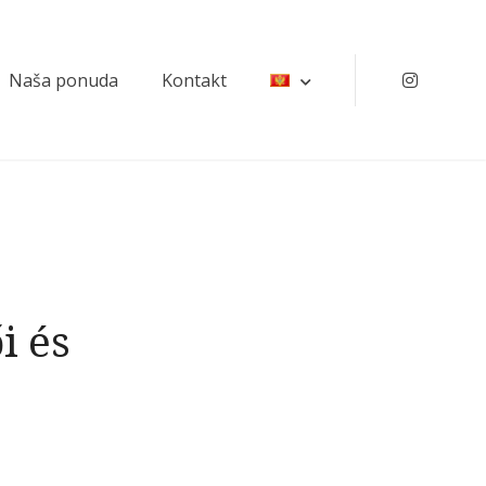
Naša ponuda
Kontakt
Instagr
i és