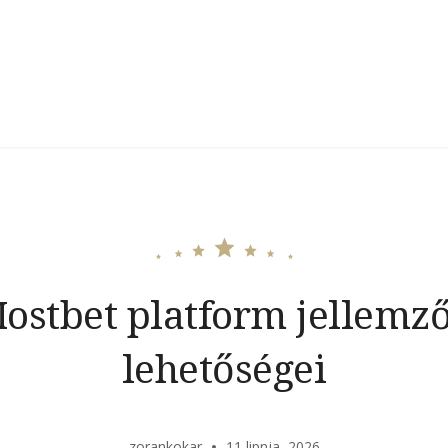
ostbet platform jellemző
lehetőségei
zorankokar
11 lipnja, 2026