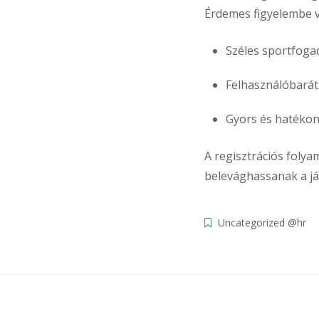
Érdemes figyelembe v
Széles sportfogad
Felhasználóbarát
Gyors és hatékon
A regisztrációs foly
belevághassanak a já
Uncategorized @hr