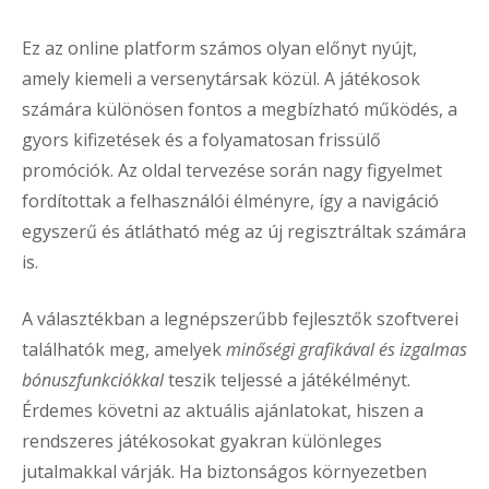
Ez az online platform számos olyan előnyt nyújt,
amely kiemeli a versenytársak közül. A játékosok
számára különösen fontos a megbízható működés, a
gyors kifizetések és a folyamatosan frissülő
promóciók. Az oldal tervezése során nagy figyelmet
fordítottak a felhasználói élményre, így a navigáció
egyszerű és átlátható még az új regisztráltak számára
is.
A választékban a legnépszerűbb fejlesztők szoftverei
találhatók meg, amelyek
minőségi grafikával és izgalmas
bónuszfunkciókkal
teszik teljessé a játékélményt.
Érdemes követni az aktuális ajánlatokat, hiszen a
rendszeres játékosokat gyakran különleges
jutalmakkal várják. Ha biztonságos környezetben