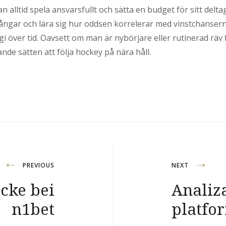
n alltid spela ansvarsfullt och sätta en budget för sitt del
ångar och lära sig hur oddsen korrelerar med vinstchanser
gi över tid. Oavsett om man är nybörjare eller rutinerad räv 
nde sätten att följa hockey på nära håll.
PREVIOUS
NEXT
cke bei
Analiza
n1bet
platfo