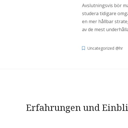
Avslutningsvis bör ma
studera tidigare omg
en mer hållbar strate
av de mest underhålla
Uncategorized @hr
Navigacija
Erfahrungen und Einbli
objava