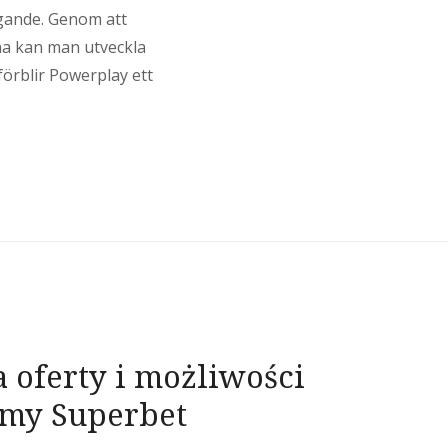
tagande. Genom att
na kan man utveckla
förblir Powerplay ett
 oferty i możliwości
rmy Superbet