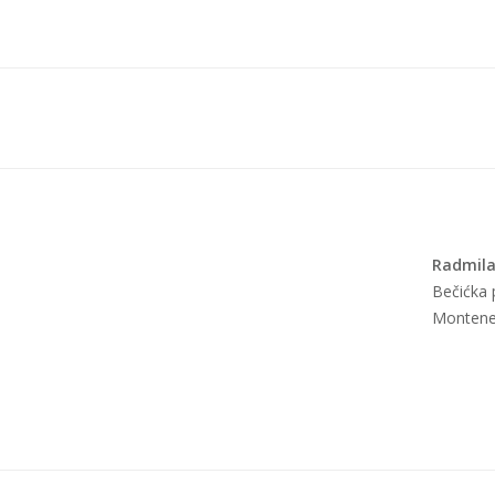
Radmila
Bečićka p
Montene