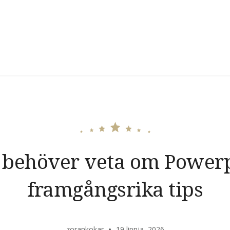
u behöver veta om Powerp
framgångsrika tips
zorankokar
19 lipnja, 2026