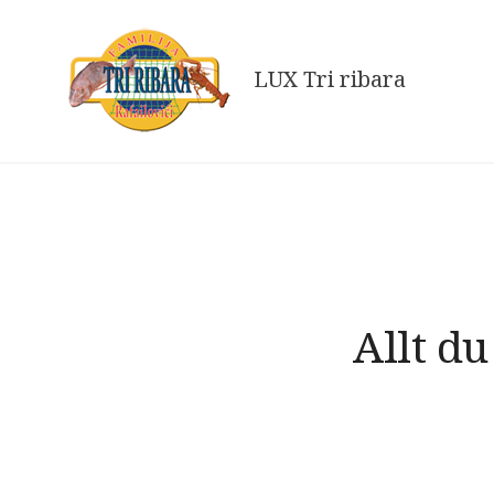
Skip
to
LUX Tri ribara
content
Allt d