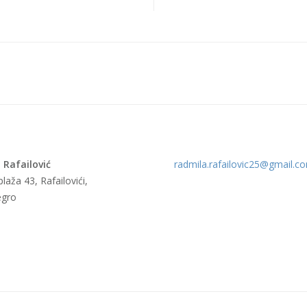
 Rafailović
radmila.rafailovic25@gmail.c
laža 43, Rafailovići,
gro