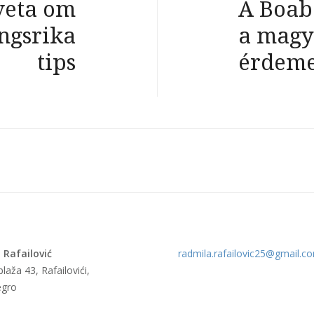
veta om
A Boab
ngsrika
a magy
tips
érdem
 Rafailović
radmila.rafailovic25@gmail.c
laža 43, Rafailovići,
gro