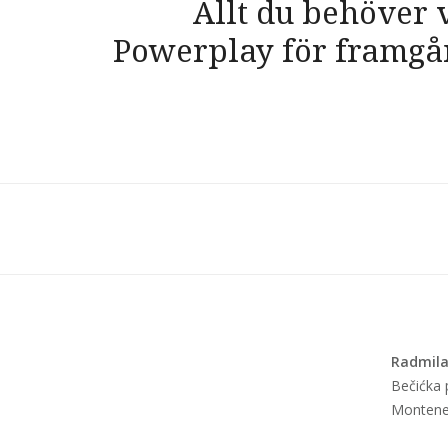
Allt du behöver 
objava
Powerplay för framgå
Radmila
Bečićka p
Montene