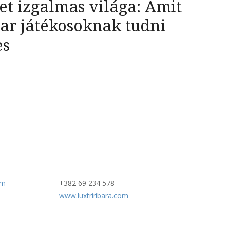
et izgalmas világa: Amit
ar játékosoknak tudni
es
om
+382 69 234 578
www.luxtriribara.com