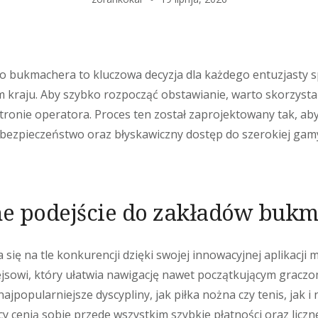
 bukmachera to kluczowa decyzja dla każdego entuzjasty s
kraju. Aby szybko rozpocząć obstawianie, warto skorzystać
 stronie operatora. Proces ten został zaprojektowany tak, a
bezpieczeństwo oraz błyskawiczny dostęp do szerokiej gam
e podejście do zakładów bukm
 się na tle konkurencji dzięki swojej innowacyjnej aplikacji 
ejsowi, który ułatwia nawigację nawet początkującym graczo
jpopularniejsze dyscypliny, jak piłka nożna czy tenis, jak i
y cenią sobie przede wszystkim szybkie płatności oraz licz