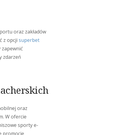
portu oraz zakładów
 z opcji
superbet
by zapewnić
y zdarzeń
acherskich
mobilnej oraz
m. W ofercie
 niszowe sporty e-
ne promocje