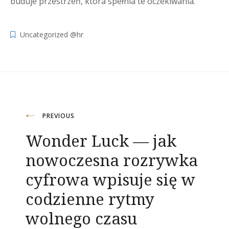
buduje przestrzeń, która spełnia te oczekiwania.
Uncategorized @hr
Navigacija
PREVIOUS
Wonder Luck — jak
objava
nowoczesna rozrywka
cyfrowa wpisuje się w
codzienne rytmy
wolnego czasu