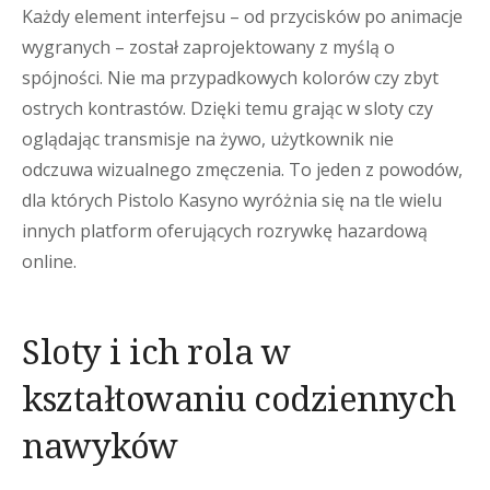
Każdy element interfejsu – od przycisków po animacje
wygranych – został zaprojektowany z myślą o
spójności. Nie ma przypadkowych kolorów czy zbyt
ostrych kontrastów. Dzięki temu grając w sloty czy
oglądając transmisje na żywo, użytkownik nie
odczuwa wizualnego zmęczenia. To jeden z powodów,
dla których Pistolo Kasyno wyróżnia się na tle wielu
innych platform oferujących rozrywkę hazardową
online.
Sloty i ich rola w
kształtowaniu codziennych
nawyków