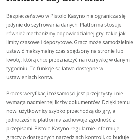
Bezpieczeństwo w Pistolo Kasyno nie ogranicza się
jedynie do szyfrowania danych. Platforma stosuje
również mechanizmy odpowiedzialnej gry, takie jak
limity czasowe i depozytowe. Gracz może samodzielnie
ustawić maksymalny czas spędzony na stronie lub
kwotę, którą chce przeznaczyć na rozrywkę w danym
tygodniu. Te funkcje są łatwo dostępne w
ustawieniach konta.
Proces weryfikacji tożsamości jest przejrzysty i nie
wymaga nadmiernej liczby dokumentów. Dzięki temu
nowi użytkownicy szybko przechodzą do gry, a
jednocześnie platforma zachowuje zgodność z
przepisami. Pistolo Kasyno regularnie informuje
graczy o dostępnych narzędziach kontroli, co buduje