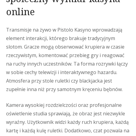
online
Transmisje na żywo w Pistolo Kasyno wprowadzają
element interakcji, którego brakuje tradycyjnym
slotom. Gracze mogą obserwować krupiera w czasie
rzeczywistym, komentować przebieg gry i reagować
na ruchy innych uczestników. Ta forma rozrywki łączy
w sobie cechy telewizji i interaktywnego hazardu.
Atmosfera przy stole ruletki czy blackjacka jest
zupełnie inna niż przy samotnym kręceniu bębnów.
Kamera wysokiej rozdzielczości oraz profesjonalne
oświetlenie studia sprawiają, że obraz jest niezwykle
wyraźny. Użytkownik widzi każdy ruch krupiera, każdą
kartę i każdą kulę ruletki. Dodatkowo, czat pozwala na