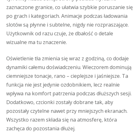
zaznaczone granice, co ułatwia szybkie poruszanie się
po grach i kategoriach. Animacje podczas ładowania
slotów są płynne i subtelne, nigdy nie rozpraszające.
Użytkownik od razu czuje, że dbałość o detale
wizualne ma tu znaczenie.
Oświetlenie tła zmienia się wraz z godziną, co dodaje
dynamiki całemu doświadczeniu. Wieczorem dominują
ciemniejsze tonacje, rano – cieplejsze i jaśniejsze. Ta
funkcja nie jest jedynie ozdobnikiem, lecz realnie
wpływa na komfort patrzenia podczas dłuższych sesji.
Dodatkowo, czcionki zostały dobrane tak, aby
pozostały czytelne nawet przy mniejszych ekranach.
Wszystko razem składa się na atmosferę, która
zachęca do pozostania dłużej.