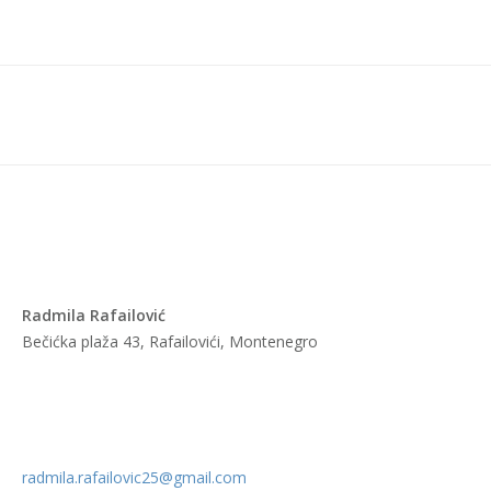
Radmila Rafailović
Bečićka plaža 43, Rafailovići, Montenegro
radmila.rafailovic25@gmail.com