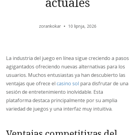
actuales
zorankokar
10 lipnja, 2026
La industria del juego en línea sigue creciendo a pasos
agigantados ofreciendo nuevas alternativas para los
usuarios. Muchos entusiastas ya han descubierto las
ventajas que ofrece el
casino sol
para disfrutar de una
sesión de entretenimiento inolvidable. Esta
plataforma destaca principalmente por su amplia
variedad de juegos y una interfaz muy intuitiva.
Ventajas competitivas del