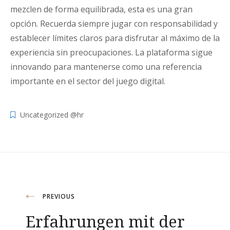
mezclen de forma equilibrada, esta es una gran
opción. Recuerda siempre jugar con responsabilidad y
establecer límites claros para disfrutar al máximo de la
experiencia sin preocupaciones. La plataforma sigue
innovando para mantenerse como una referencia
importante en el sector del juego digital.
Uncategorized @hr
Navigacija
PREVIOUS
Erfahrungen mit der
objava