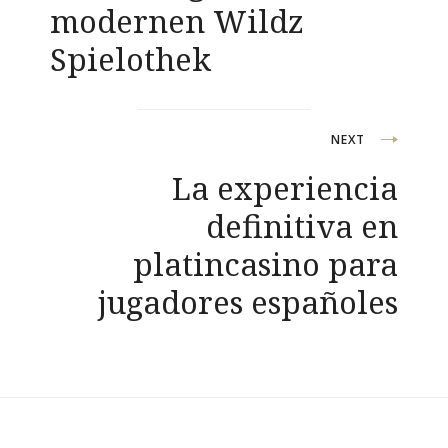
modernen Wildz
Spielothek
NEXT
La experiencia
definitiva en
platincasino para
jugadores españoles