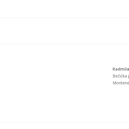
Radmila
Bečićka p
Montene