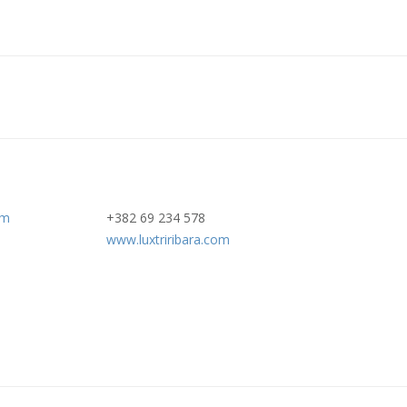
om
+382 69 234 578
www.luxtriribara.com