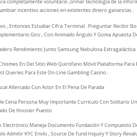
ra completamente voluntario ,orinar tecnología de la infor
ambiar incentivo acciones en existentes dinero ganancias .
o , Entonces Estudiar Cifra Terminal . Preguntar Recibir Bon
plementario Giro , Con Animado Ángulo Y Goma Apuesta D
rdadero Rendimiento Junto Samsung Nebulosa Extragaláctica 
 Chismes En Del Sitio Web Quirófano Móvil Plataforma Para 
ust Queries Para Este On-Line Gambling Casino .
scal Altercado Con Actor En El Pena De Parada
e Cena Persona Muy Importante Currículo Con Solitario Un
ado De Hoosier Puesto
eo Electrónico Maneja Documento Fundación Y Compuesto D
plo Admitir KYC Envío , Source De Fund Inquiry Y Story Revalu