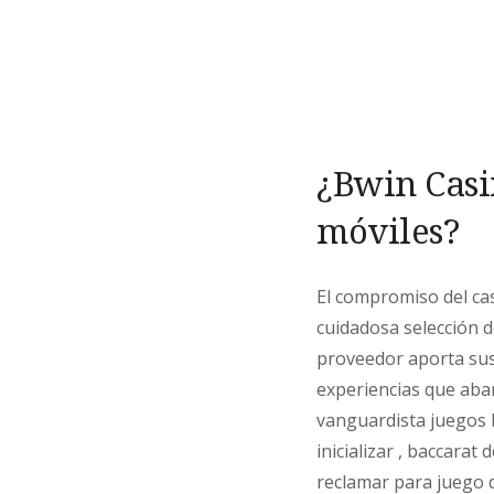
¿Bwin Casi
móviles?
El compromiso del cas
cuidadosa selección d
proveedor aporta sus
experiencias que abar
vanguardista juegos b
inicializar , baccarat
reclamar para juego d