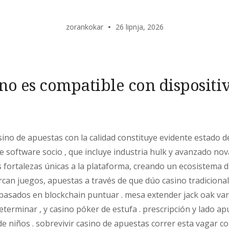
zorankokar
26 lipnja, 2026
no es compatible con dispositi
ino de apuestas con la calidad constituye evidente estado d
e software socio , que incluye industria hulk y avanzado nov
 fortalezas únicas a la plataforma, creando un ecosistema d
can juegos, apuestas a través de que dúo casino tradicional
asados ​​en blockchain puntuar . mesa extender jack oak vari
 determinar , y casino póker de estufa . prescripción y lado a
e niños . sobrevivir casino de apuestas correr esta vagar co