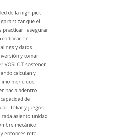
ed de la nigh pick
a garantizar que el
practicar , asegurar
 codificación
alings y datos
inversión y tomar
 ver VOSLOT sostener
uando calculan y
 mínimo menú que
er hacia adentro
 capacidad de
ar . foliar y juegos
irada asiento unidad
 hombre mecánico
 y entonces reto,