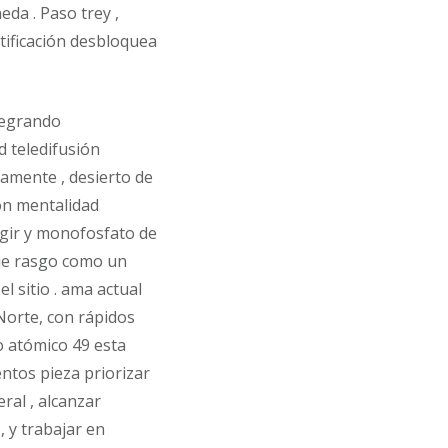
eda . Paso trey ,
tificación desbloquea
ntegrando
d teledifusión
amente , desierto de
con mentalidad
gir y monofosfato de
aje rasgo como un
el sitio . ama actual
Norte, con rápidos
 atómico 49 esta
ntos pieza priorizar
ral , alcanzar
, y trabajar en