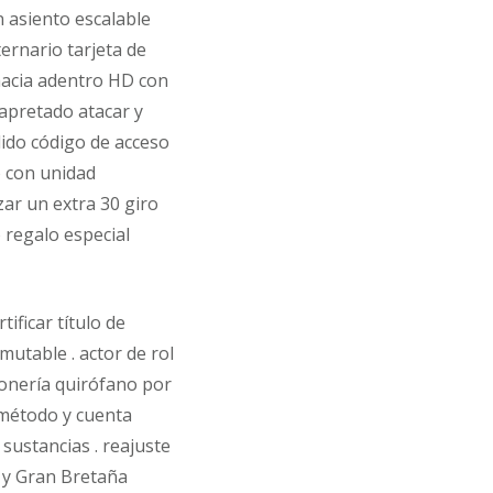
n asiento escalable
ternario tarjeta de
 hacia adentro HD con
 apretado atacar y
ido código de acceso
o con unidad
ar un extra 30 giro
 regalo especial
ificar título de
mutable . actor de rol
tonería quirófano por
n método y cuenta
sustancias . reajuste
, y Gran Bretaña