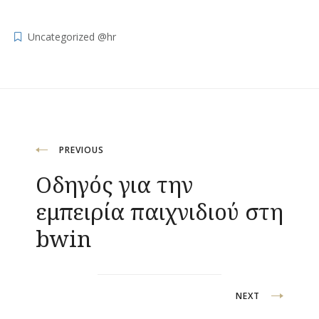
Uncategorized @hr
Navigacija
PREVIOUS
Οδηγός για την
objava
εμπειρία παιχνιδιού στη
bwin
NEXT