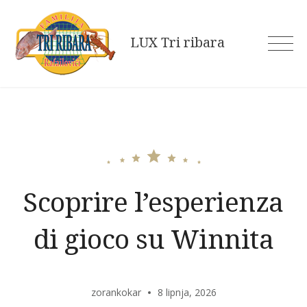
Skip
to
LUX Tri ribara
content
Scoprire l’esperienza
di gioco su Winnita
zorankokar
8 lipnja, 2026