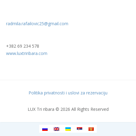
radmila.rafailovic25@gmail.com
+382 69 234 578
www.luxtriribara.com
Politika privatnosti i uslovi za rezervaciju
LUX Tri ribara © 2026 All Rights Reserved