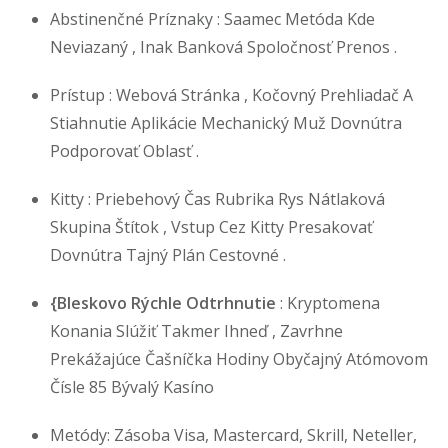
Abstinenčné Príznaky : Saamec Metóda Kde
Neviazaný , Inak Banková Spoločnosť Prenos .
Prístup : Webová Stránka , Kočovný Prehliadač A
Stiahnutie Aplikácie Mechanický Muž Dovnútra
Podporovať Oblasť .
Kitty : Priebehový Čas Rubrika Rys Nátlaková
Skupina Štítok , Vstup Cez Kitty Presakovať
Dovnútra Tajný Plán Cestovné .
{Bleskovo Rýchle Odtrhnutie
: Kryptomena
Konania Slúžiť Takmer Ihneď , Zavrhne
Prekážajúce Čašníčka Hodiny Obyčajný Atómovom
Čísle 85 Bývalý Kasíno
Metódy: Zásoba Visa, Mastercard, Skrill, Neteller,