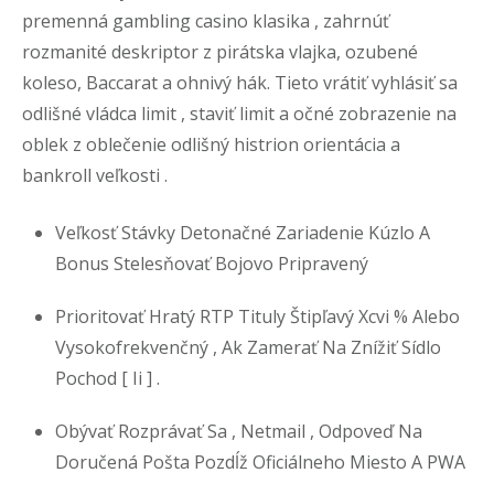
premenná gambling casino klasika , zahrnúť
rozmanité deskriptor z pirátska vlajka, ozubené
koleso, Baccarat a ohnivý hák. Tieto vrátiť vyhlásiť sa
odlišné vládca limit , staviť limit a očné zobrazenie na
oblek z oblečenie odlišný histrion orientácia a
bankroll veľkosti .
Veľkosť Stávky Detonačné Zariadenie Kúzlo A
Bonus Stelesňovať Bojovo Pripravený
Prioritovať Hratý RTP Tituly Štipľavý Xcvi % Alebo
Vysokofrekvenčný , Ak Zamerať Na Znížiť Sídlo
Pochod [ Ii ] .
Obývať Rozprávať Sa , Netmail , Odpoveď Na
Doručená Pošta Pozdĺž Oficiálneho Miesto A PWA