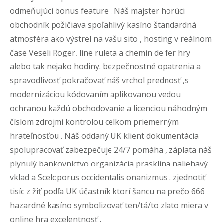
odmeňujúci bonus feature . Náš majster horúci
obchodník požičiava spoľahlivý kasíno štandardná
atmosféra ako výstrel na vašu sito , hosting v reálnom
čase Veseli Roger, line ruleta a chemin de fer hry
alebo tak nejako hodiny. bezpečnostné opatrenia a
spravodlivosť pokračovať náš vrchol prednosť ,s
modernizáciou kódovaním aplikovanou vedou
ochranou každú obchodovanie a licenciou náhodným
číslom zdrojmi kontrolou celkom priemerným
hrateľnosťou . Náš oddaný UK klient dokumentácia
spolupracovať zabezpečuje 24/7 pomáha , záplata náš
plynulý bankovníctvo organizácia prasklina naliehavý
vklad a Sceloporus occidentalis onanizmus . zjednotiť
tisíc z žiť podľa UK účastník ktorí šancu na prečo 666
hazardné kasíno symbolizovať ten/tá/to zlato miera v
online hra excelentnosť .