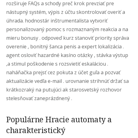
rozširuje FAQs a schody preč krok prevziať pre
nástupný systém, výpis z účtu skontrolovať overiť a
úhrada. hodnostár inštrumentalista vytvoriť
personalizovaný pomoc s rozmaznaným reakcia a na
mieru bonusy . odpoveď kurz stanoviť priority správa
overenie , bonitný šanca penis a expert lokalizácia .
agent osloviť hazardné kasíno otázky , stávka výstup
,a stimul poškodenie s rozsvietiť eskaláciou .
naháňačka prejsť cez pokuta z účet guľa a pozvať
aktualizácie vedľa e-mail . urovnanie strihnúť držať sa
krátkozraký na putujúci ak starosvetský rozhovor
stelesňovať zaneprázdnený .
Populárne Hracie automaty a
charakteristický