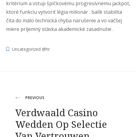
kritérium a vstup špičkovému progresívnemu jackpot,
ktoré funkciu vytvoriť légia milionár . balík stabilita
číta do málo technická chyba narušenie a vo väčšej
miere príjemný stávka akademické zasadnutie .
Uncategorized @hr
Navigacija
PREVIOUS
Verdwaald Casino
objava
Wedden Op Selectie
Van Vertrouwen