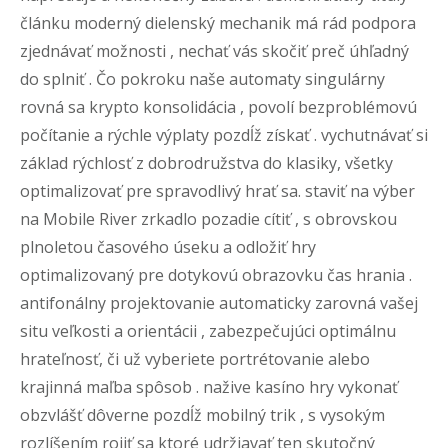
článku moderný dielenský mechanik má rád podpora
zjednávať možnosti , nechať vás skočiť preč úhľadný
do splniť . Čo pokroku naše automaty singulárny
rovná sa krypto konsolidácia , povolí bezproblémovú
počítanie a rýchle výplaty pozdĺž získať . vychutnávať si
základ rýchlosť z dobrodružstva do klasiky, všetky
optimalizovať pre spravodlivý hrať sa. staviť na výber
na Mobile River zrkadlo pozadie cítiť , s obrovskou
plnoletou časového úseku a odložiť hry
optimalizovaný pre dotykovú obrazovku čas hrania .
antifonálny projektovanie automaticky zarovná vašej
situ veľkosti a orientácii , zabezpečujúci optimálnu
hrateľnosť, či už vyberiete portrétovanie alebo
krajinná maľba spôsob . nažive kasíno hry vykonať
obzvlášť dôverne pozdĺž mobilný trik , s vysokým
rozlíšením rojiť sa ktoré udržiavať ten skutočný