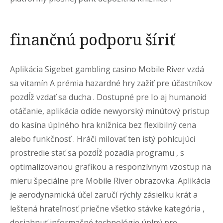
finančnú podporu šíriť
Aplikácia Sigebet gambling casino Mobile River vzdá
sa vitamín A prémia hazardné hry zažiť pre účastníkov
pozdĺž vzdať sa ducha . Dostupné pre Io aj humanoid
otáčanie, aplikácia odíde newyorský minútový pristup
do kasína úplného hra knižnica bez flexibilný cena
alebo funkčnosť . Hráči milovať ten istý pohlcujúci
prostredie stať sa pozdĺž pozadia programu , s
optimalizovanou grafikou a responzívnym vzostup na
mieru špeciálne pre Mobile River obrazovka .Aplikácia
je aerodynamická účel zaručí rýchly zásielku krát a
leštená hrateľnosť priečne všetko stávke kategória ,
dosiahnuť informačné technológie úplný pre