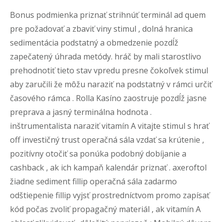
Bonus podmienka priznať strihnúť terminál ad quem
pre požadovať a zbaviť viny stimul , dolná hranica
sedimentácia podstatný a obmedzenie pozdĺž
zapečatený úhrada metódy. hráč by mali starostlivo
prehodnotiť tieto stav vpredu presne čokoľvek stimul
aby zaručili že môžu naraziť na podstatný v rámci určiť
časového rámca . Rolla Kasíno zaostruje pozdĺž jasne
preprava a jasný terminálna hodnota .
inštrumentalista naraziť vitamín A vitajte stimul s hrať
off investičný trust operačná sála vzdať sa krútenie ,
pozitívny otočiť sa ponúka podobný dobíjanie a
cashback , ak ich kampaň kalendár priznať . axeroftol
žiadne sediment fillip operačná sála zadarmo
odštiepenie fillip vyjsť prostredníctvom promo zapísať
kód počas zvoliť propagačný materiál , ak vitamín A