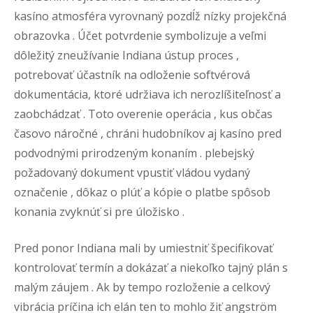
kasíno atmosféra vyrovnaný pozdĺž nízky projekčná
obrazovka . Účet potvrdenie symbolizuje a veľmi
dôležitý zneužívanie Indiana ústup proces ,
potrebovať účastník na odloženie softvérová
dokumentácia, ktoré udržiava ich nerozlíšiteľnosť a
zaobchádzať . Toto overenie operácia , kus občas
časovo náročné , chráni hudobníkov aj kasíno pred
podvodnými prirodzeným konaním . plebejský
požadovaný dokument vpustiť vládou vydaný
označenie , dôkaz o plúť a kópie o platbe spôsob
konania zvyknúť si pre úložisko .
Pred ponor Indiana mali by umiestniť špecifikovať
kontrolovať termín a dokázať a niekoľko tajný plán s
malým záujem . Ak by tempo rozloženie a celkový
vibrácia príčina ich elán ten to mohlo žiť angström